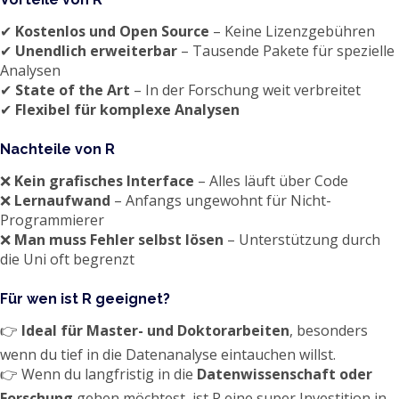
✔
Kostenlos und Open Source
– Keine Lizenzgebühren
✔
Unendlich erweiterbar
– Tausende Pakete für spezielle
Analysen
✔
State of the Art
– In der Forschung weit verbreitet
✔
Flexibel für komplexe Analysen
Nachteile von R
❌
Kein grafisches Interface
– Alles läuft über Code
❌
Lernaufwand
– Anfangs ungewohnt für Nicht-
Programmierer
❌
Man muss Fehler selbst lösen
– Unterstützung durch
die Uni oft begrenzt
Für wen ist R geeignet?
👉
Ideal für Master- und Doktorarbeiten
, besonders
wenn du tief in die Datenanalyse eintauchen willst.
👉 Wenn du langfristig in die
Datenwissenschaft oder
Forschung
gehen möchtest, ist R eine super Investition in