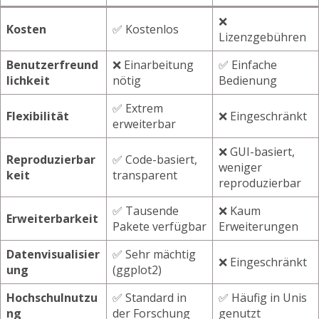
❌
Kosten
✅ Kostenlos
Lizenzgebühren
Benutzerfreund
❌ Einarbeitung
✅ Einfache
lichkeit
nötig
Bedienung
✅ Extrem
Flexibilität
❌ Eingeschränkt
erweiterbar
❌ GUI-basiert,
Reproduzierbar
✅ Code-basiert,
weniger
keit
transparent
reproduzierbar
✅ Tausende
❌ Kaum
Erweiterbarkeit
Pakete verfügbar
Erweiterungen
Datenvisualisier
✅ Sehr mächtig
❌ Eingeschränkt
ung
(ggplot2)
Hochschulnutzu
✅ Standard in
✅ Häufig in Unis
ng
der Forschung
genutzt