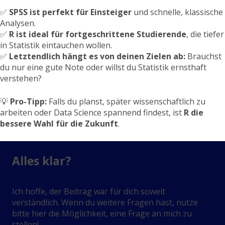
✅
SPSS ist perfekt für Einsteiger
und schnelle, klassische
Analysen.
✅
R ist ideal für fortgeschrittene Studierende
, die tiefer
in Statistik eintauchen wollen.
✅
Letztendlich hängt es von deinen Zielen ab:
Brauchst
du nur eine gute Note oder willst du Statistik ernsthaft
verstehen?
💡
Pro-Tipp:
Falls du planst, später wissenschaftlich zu
arbeiten oder Data Science spannend findest, ist
R die
bessere Wahl für die Zukunft
.
Alles klar?
Ich hoffe, der Beitrag war für dich soweit
verständlich. Wenn du weitere Fragen hast, nutze
bitte hier die Möglichkeit, eine Frage an mich zu
stellen!