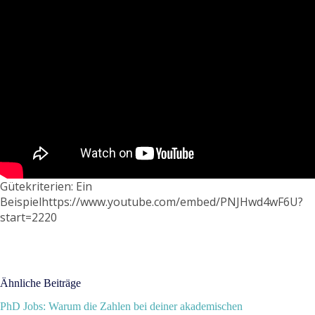
Gütekriterien: Ein
Beispielhttps://www.youtube.com/embed/PNJHwd4wF6U?
start=2220
Ähnliche Beiträge
PhD Jobs: Warum die Zahlen bei deiner akademischen